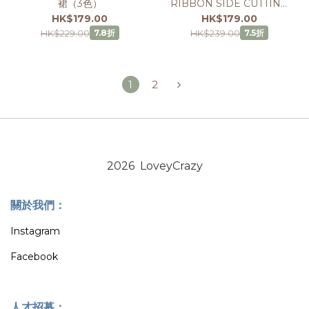
裙（3色）
RIBBON SIDE CUTTING
SKIRT（5色）
HK$179.00
HK$179.00
HK$229.00
HK$239.00
7.8折
7.5折
1
2
2026 LoveyCrazy
關於我們：
Instagram
Facebook
人才招募：