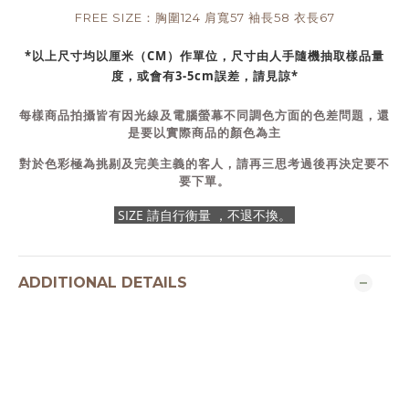
FREE SIZE：胸圍124 肩寬57 袖長58 衣長67
*以上尺寸均以厘米（CM）作單位，尺寸由人手隨機抽取樣品量
度，或會有3-5cm誤差，請見諒*
每樣商品拍攝皆有因光線及電腦螢幕不同調色方面的色差問題，還
是要以實際商品的顏色為主
對於色彩極為挑剔及完美主義的客人，請再三思考過後再決定要不
要下單。
SIZE 請自行衡量 ，不退不換。
ADDITIONAL DETAILS