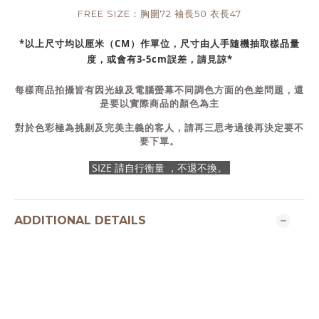
FREE SIZE：胸圍72 袖長50 衣長47
*以上尺寸均以厘米（CM）作單位，尺寸由人手隨機抽取樣品量
度，或會有3-5cm誤差，請見諒*
每樣商品拍攝皆有因光線及電腦螢幕不同調色方面的色差問題，還
是要以實際商品的顏色為主
對於色彩極為挑剔及完美主義的客人，請再三思考過後再決定要不
要下單。
SIZE 請自行衡量 ，不退不換。
ADDITIONAL DETAILS