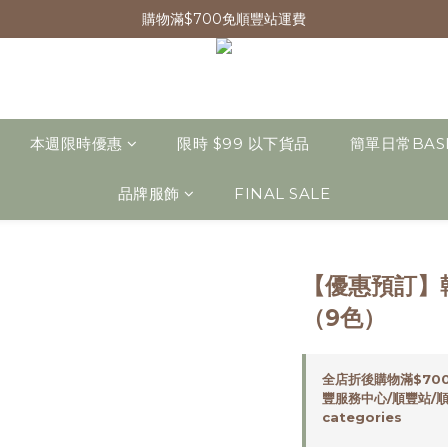
購物滿$700免順豐站運費
本週限時優惠
限時 $99 以下貨品
簡單日常BAS
品牌服飾
FINAL SALE
【優惠預訂】
（9色）
全店折後購物滿$70
豐服務中心/順豐站/順豐
categories