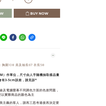
OW
BUY NOW
E：胸圍108 肩及袖長67 衣長58
CM）作單位，尺寸由人手隨機抽取樣品量
有3-5cm誤差，請見諒*
線及電腦螢幕不同調色方面的色差問題，
要以實際商品的顏色為主
美主義的客人，請再三思考過後再決定要