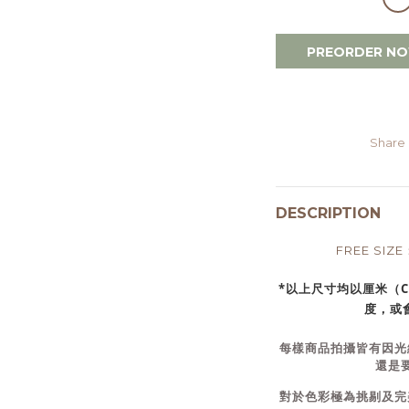
PREORDER N
Share
DESCRIPTION
FREE SIZ
*以上尺寸均以厘米（
度，或會
每樣商品拍攝皆有因光
還是
對於色彩極為挑剔及完