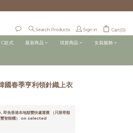
Sign in
Search Products
Cart(0)
IC款式
最新商品
現貨商品
女裝服飾
BUY NOW
韓國春季亨利領針織上衣
0, 即免香港本地順豐快遞運費 （只限寄順
智能櫃） on selected