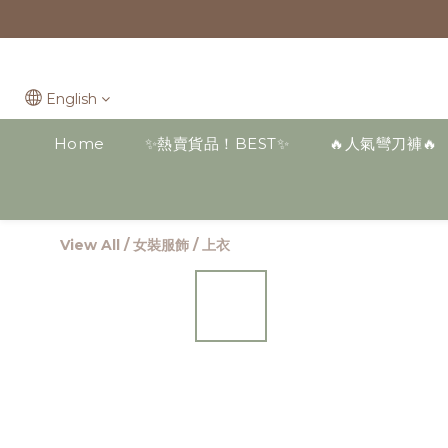
English
Home
✨熱賣貨品！BEST✨
🔥人氣彎刀褲🔥
View All
/
女裝服飾
/
上衣