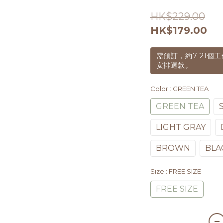
HK$229.00
HK$179.00
需預訂，約7-21
安排退款。
Color
: GREEN TEA
GREEN TEA
LIGHT GRAY
BROWN
BLA
Size
: FREE SIZE
FREE SIZE