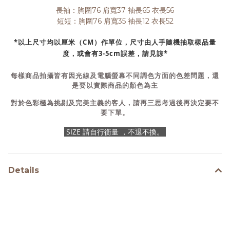
長袖：胸圍76 肩寬37 袖長65 衣長56
短短：胸圍76 肩寬35 袖長12 衣長52
*以上尺寸均以厘米（CM）作單位，尺寸由人手隨機抽取樣品量
度，或會有3-5cm誤差，請見諒*
每樣商品拍攝皆有因光線及電腦螢幕不同調色方面的色差問題，還
是要以實際商品的顏色為主
對於色彩極為挑剔及完美主義的客人，請再三思考過後再決定要不
要下單。
SIZE 請自行衡量 ，不退不換。
Details