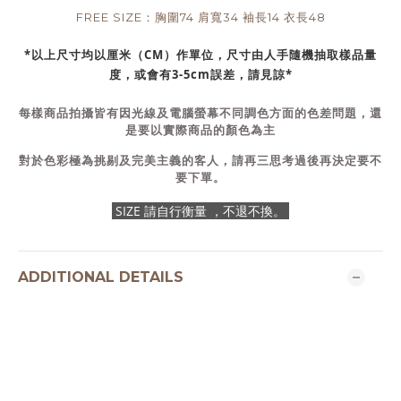
FREE SIZE：胸圍74 肩寬34 袖長14 衣長48
*以上尺寸均以厘米（CM）作單位，尺寸由人手隨機抽取樣品量
度，或會有3-5cm誤差，請見諒*
每樣商品拍攝皆有因光線及電腦螢幕不同調色方面的色差問題，還
是要以實際商品的顏色為主
對於色彩極為挑剔及完美主義的客人，請再三思考過後再決定要不
要下單。
SIZE 請自行衡量 ，不退不換。
ADDITIONAL DETAILS