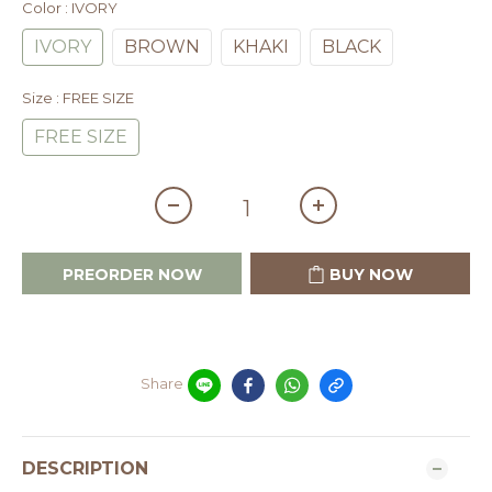
Color
: IVORY
IVORY
BROWN
KHAKI
BLACK
Size
: FREE SIZE
FREE SIZE
PREORDER NOW
BUY NOW
Share
DESCRIPTION