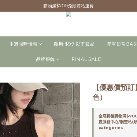
購物滿$700免順豐站運費
本週限時優惠
限時 $99 以下貨品
簡單日常BAS
品牌服飾
FINAL SALE
【優惠價預訂
色）
全店折後購物滿$70
豐服務中心/順豐站/順豐
categories