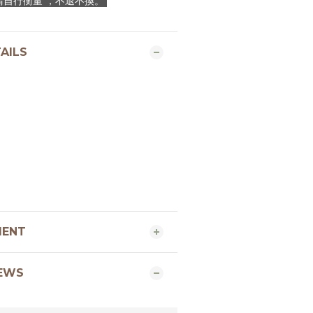
E 請自行衡量 ，不退不換。
AILS
MENT
EWS