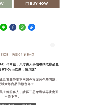
OW
BUY NOW
E SIZE：胸圍64 衣長43
CM）作單位，尺寸由人手隨機抽取樣品量
有3-5cm誤差，請見諒*
線及電腦螢幕不同調色方面的色差問題，
要以實際商品的顏色為主
美主義的客人，請再三思考過後再決定要
不要下單。