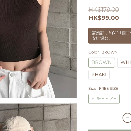
HK$179.00
HK$99.00
需預訂，約7-21
安排退款。
Color
: BROWN
BROWN
WHI
KHAKI
Size
: FREE SIZE
FREE SIZE