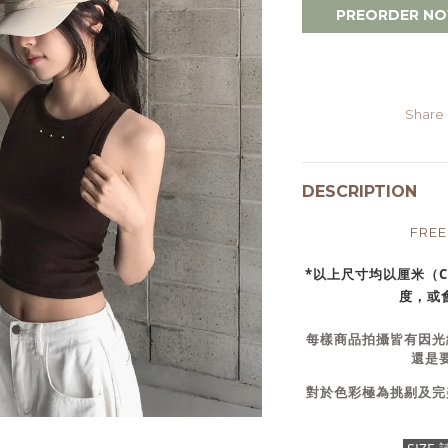
PREORDER N
Share
DESCRIPTION
FRE
*以上尺寸均以厘米（
度，或會
每樣商品拍攝皆有因光
還是
對於色彩極為挑剔及完