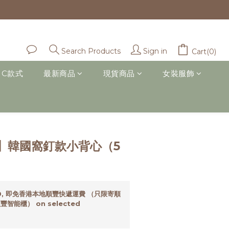
Sign in
Search Products
Cart(0)
IC款式
最新商品
現貨商品
女裝服飾
BUY NOW
】韓國窩釘款小背心（5
0, 即免香港本地順豐快遞運費 （只限寄順
智能櫃） on selected