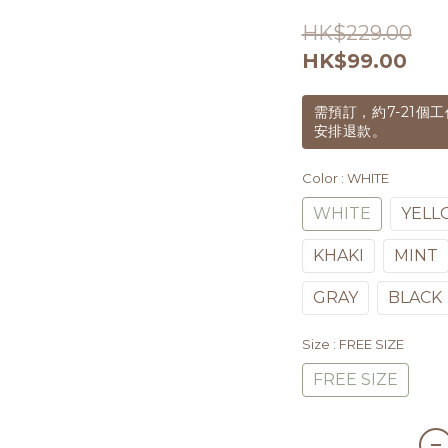
HK$229.00
HK$99.00
需預訂，約7-21
安排退款。
Color
: WHITE
WHITE
YELL
KHAKI
MINT
GRAY
BLACK
Size
: FREE SIZE
FREE SIZE