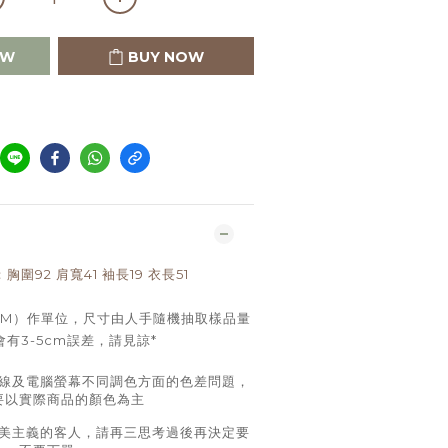
OW
BUY NOW
E：胸圍92 肩寬41 袖長19 衣長51
CM）作單位，尺寸由人手隨機抽取樣品量
有3-5cm誤差，請見諒*
線及電腦螢幕不同調色方面的色差問題，
要以實際商品的顏色為主
美主義的客人，請再三思考過後再決定要