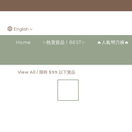
English
Home
✨熱賣貨品！BEST✨
🔥人氣彎刀褲🔥
View All
/
限時 $99 以下貨品