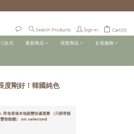
Sign in
Search Products
Cart(0)
IC款式
最新商品
現貨商品
女裝服飾
BUY NOW
長度剛好！韓國純色
0, 即免香港本地順豐快遞運費 （只限寄順
智能櫃） on selected