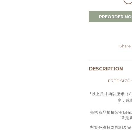
PREORDER N
Share
DESCRIPTION
FREE SIZ
*以上尺寸均以厘米（
度，或會
每樣商品拍攝皆有因光
還是
對於色彩極為挑剔及完