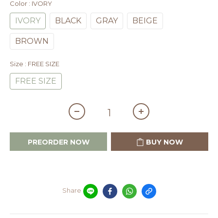
Color
: IVORY
IVORY
BLACK
GRAY
BEIGE
BROWN
Size
: FREE SIZE
FREE SIZE
PREORDER NOW
BUY NOW
Share