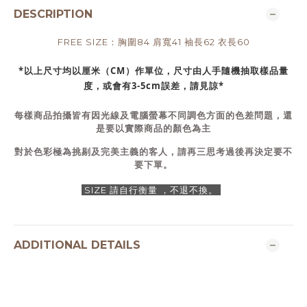
DESCRIPTION
FREE SIZE：胸圍84 肩寬41 袖長62 衣長60
*以上尺寸均以厘米（CM）作單位，尺寸由人手隨機抽取樣品量
度，或會有3-5cm誤差，請見諒*
每樣商品拍攝皆有因光線及電腦螢幕不同調色方面的色差問題，還
是要以實際商品的顏色為主
對於色彩極為挑剔及完美主義的客人，請再三思考過後再決定要不
要下單。
SIZE 請自行衡量 ，不退不換。
ADDITIONAL DETAILS