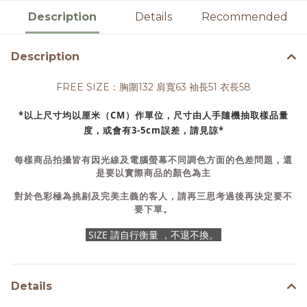
Description
Details
Recommended
Description
FREE SIZE：胸圍132 肩寬63 袖長51 衣長58
*以上尺寸均以厘米（CM）作單位，尺寸由人手隨機抽取樣品量
度，或會有3-5cm誤差，請見諒*
每樣商品拍攝皆有因光線及電腦螢幕不同調色方面的色差問題，還
是要以實際商品的顏色為主
對於色彩極為挑剔及完美主義的客人，請再三思考過後再決定要不
要下單。
SIZE 請自行衡量 ，不退不換。
Details