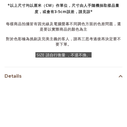
*以上尺寸均以厘米（CM）作單位，尺寸由人手隨機抽取樣品量
度，或會有3-5cm誤差，請見諒*
每樣商品拍攝皆有因光線及電腦螢幕不同調色方面的色差問題，還
是要以實際商品的顏色為主
對於色彩極為挑剔及完美主義的客人，請再三思考過後再決定要不
要下單。
SIZE 請自行衡量 ，不退不換。
Details