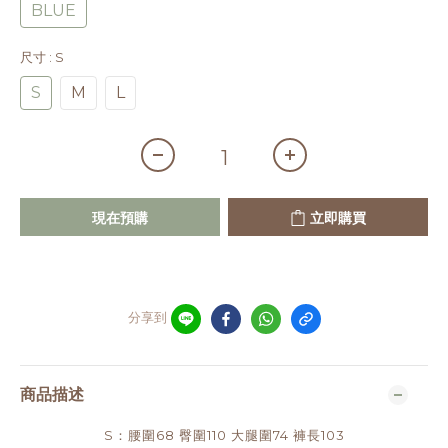
BLUE
尺寸
: S
S
M
L
現在預購
立即購買
分享到
商品描述
S：腰圍68 臀圍110 大腿圍74 褲長103