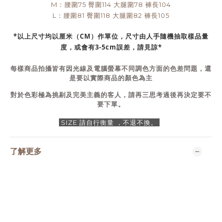
M：腰圍75 臀圍114 大腿圍78 褲長104
L：腰圍81 臀圍118 大腿圍82 褲長105
*以上尺寸均以厘米（CM）作單位，尺寸由人手隨機抽取樣品量
度，或會有3-5cm誤差，請見諒*
每樣商品拍攝皆有因光線及電腦螢幕不同調色方面的色差問題，還
是要以實際商品的顏色為主
對於色彩極為挑剔及完美主義的客人，請再三思考過後再決定要不
要下單。
SIZE 請自行衡量 ，不退不換。
了解更多