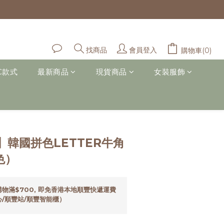
會員登入
找商品
購物車(0)
C款式
最新商品
現貨商品
女裝服飾
立即購買
韓國拼色LETTER牛角
色）
物滿$700, 即免香港本地順豐快遞運費
/順豐站/順豐智能櫃）