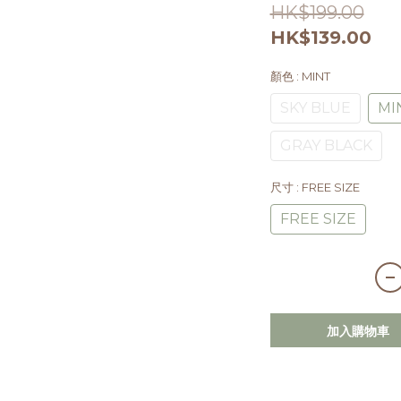
HK$199.00
HK$139.00
顏色
: MINT
SKY BLUE
MI
GRAY BLACK
尺寸
: FREE SIZE
FREE SIZE
加入購物車