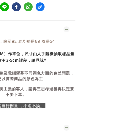
ZE：胸圍82 肩及袖長68 衣長54
CM）作單位，尺寸由人手隨機抽取樣品量
有3-5cm誤差，請見諒*
線及電腦螢幕不同調色方面的色差問題，
要以實際商品的顏色為主
美主義的客人，請再三思考過後再決定要
不要下單。
E 請自行衡量 ，不退不換。