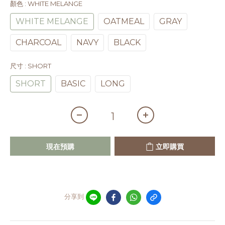
顏色
: WHITE MELANGE
WHITE MELANGE
OATMEAL
GRAY
CHARCOAL
NAVY
BLACK
尺寸
: SHORT
SHORT
BASIC
LONG
現在預購
立即購買
分享到