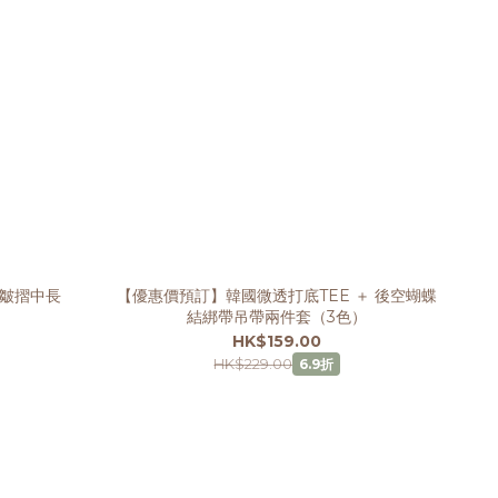
皺摺中長
【優惠價預訂】韓國微透打底TEE ＋ 後空蝴蝶
結綁帶吊帶兩件套（3色）
HK$159.00
HK$229.00
6.9折