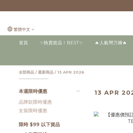
繁體中文
首頁
✨熱賣貨品！BEST✨
🔥人氣彎刀褲🔥
全部商品
/
最新商品
/
13 APR 2026
本週限時優惠
13 APR 20
品牌款限時優惠
女裝限時優惠
限時 $99 以下貨品