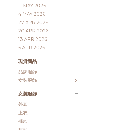
11 MAY 2026
4 MAY 2026
27 APR 2026
20 APR 2026
13 APR 2026
6 APR 2026
現貨商品
品牌服飾
女裝服飾
女裝服飾
外套
上衣
褲款
裙款