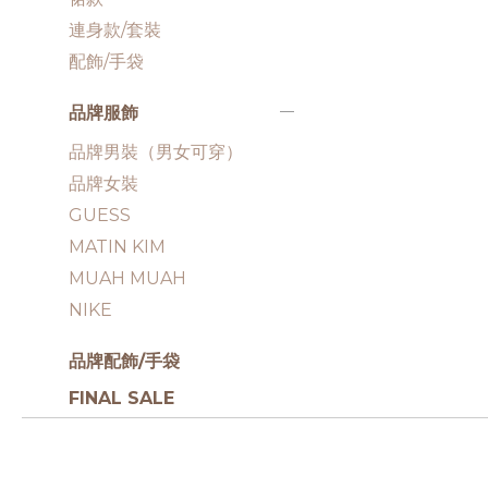
連身款/套裝
配飾/手袋
品牌服飾
品牌男裝（男女可穿）
品牌女裝
GUESS
MATIN KIM
MUAH MUAH
NIKE
品牌配飾/手袋
FINAL SALE