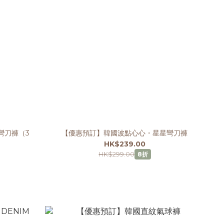
彎刀褲（3
【優惠預訂】韓國波點心心・星星彎刀褲
HK$239.00
HK$299.00
8折