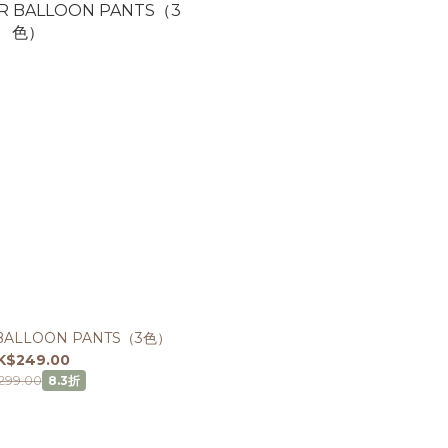
ALLOON PANTS（3色）
K$249.00
299.00
8.3折