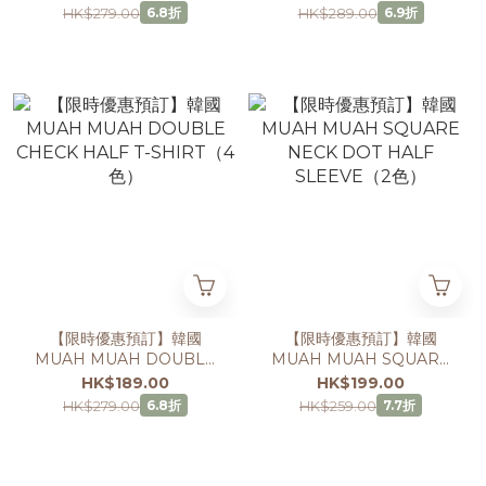
HALF SLEEVE（2色）
PATCH HALF
HK$279.00
HK$289.00
6.8折
6.9折
SLEEVE（2色）
【限時優惠預訂】韓國
【限時優惠預訂】韓國
MUAH MUAH DOUBLE
MUAH MUAH SQUARE
CHECK HALF T-
NECK DOT HALF
HK$189.00
HK$199.00
SHIRT（4色）
SLEEVE（2色）
HK$279.00
HK$259.00
6.8折
7.7折