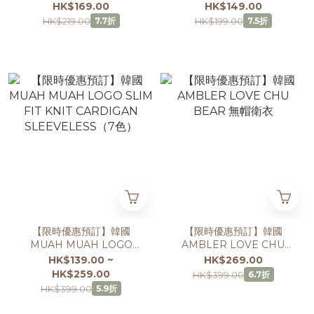
RAGLAN HALF T-
STRING RIBBON CROP
HK$169.00
HK$149.00
SHIRT（3色）
T-SHIRT（2色）
HK$219.00
HK$199.00
7.7折
7.5折
【限時優惠預訂】韓國
【限時優惠預訂】韓國
MUAH MUAH LOGO
AMBLER LOVE CHU
SLIM FIT KNIT
BEAR 無帽衛衣
HK$139.00 ~
HK$269.00
CARDIGAN
HK$259.00
HK$399.00
6.7折
SLEEVELESS（7色）
HK$399.00
5.9折