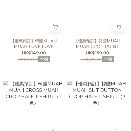
【優惠預訂】韓國MUAH
【優惠預訂】韓國MUAH
MUAH LOVE LOVE
MUAH CROP POINT
MUAH CROP HALF T-
PINTUCK HALF T-
HK$149.00
HK$159.00
SHIRT（3色）
SHIRT（3色）
HK$199.00
HK$209.00
7.5折
7.6折