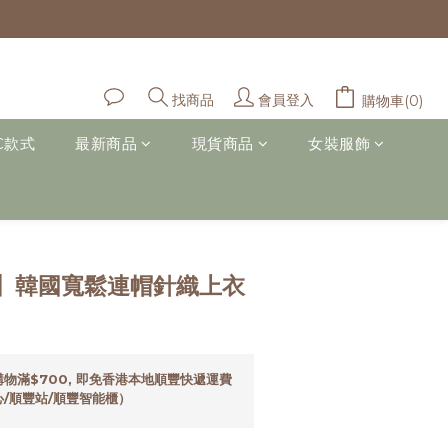
會員登入
找商品
購物車(0)
C款式
最新商品
現貨商品
女裝服飾
立即購買
】韓國寬鬆連帽針織上衣
物滿$700, 即免香港本地順豐快遞運費
/順豐站/順豐智能櫃）