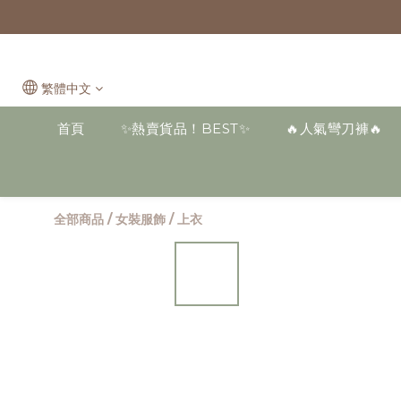
繁體中文
首頁
✨熱賣貨品！BEST✨
🔥人氣彎刀褲🔥
全部商品
/
女裝服飾
/
上衣