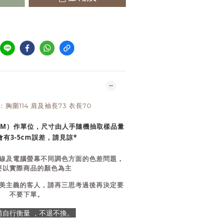
ZE：胸圍114 肩及袖長73 衣長70
CM）作單位，尺寸由人手隨機抽取樣品量
有3-5cm誤差，請見諒*
線及電腦螢幕不同調色方面的色差問題，
要以實際商品的顏色為主
美主義的客人，請再三思考過後再決定要
不要下單。
E 請自行衡量 ，不退不換。