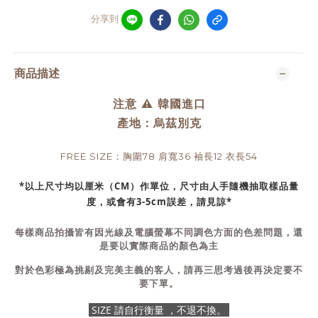
分享到
商品描述
注意 ⚠️ 韓國進口
產地：烏茲別克
FREE SIZE：胸圍78 肩寬36 袖長12 衣長54
*以上尺寸均以厘米（CM）作單位，尺寸由人手隨機抽取樣品量
度，或會有3-5cm誤差，請見諒*
每樣商品拍攝皆有因光線及電腦螢幕不同調色方面的色差問題，還
是要以實際商品的顏色為主
對於色彩極為挑剔及完美主義的客人，請再三思考過後再決定要不
要下單。
SIZE 請自行衡量 ，不退不換。