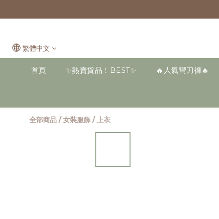
繁體中文
首頁
✨熱賣貨品！BEST✨
🔥人氣彎刀褲🔥
全部商品
/
女裝服飾
/
上衣