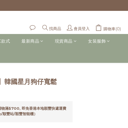
會員登入
找商品
購物車(0)
C款式
最新商品
現貨商品
女裝服飾
立即購買
】韓國星月狗仔寬鬆
物滿$700, 即免香港本地順豐快遞運費
/順豐站/順豐智能櫃）