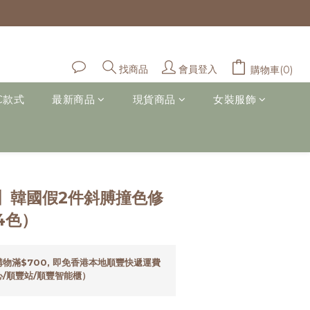
會員登入
找商品
購物車(0)
C款式
最新商品
現貨商品
女裝服飾
立即購買
】韓國假2件斜膊撞色修
4色）
物滿$700, 即免香港本地順豐快遞運費
/順豐站/順豐智能櫃）