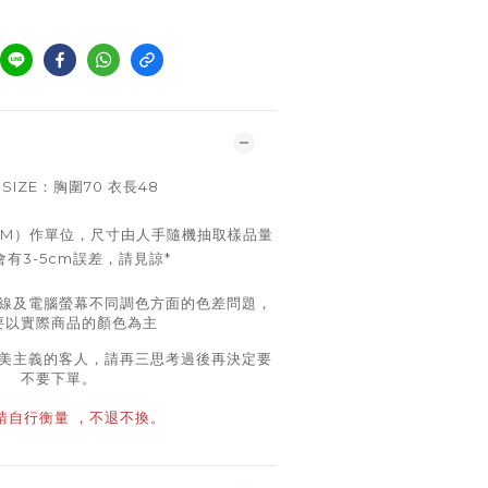
 SIZE：胸圍70 衣長48
CM）作單位，尺寸由人手隨機抽取樣品量
有3-5cm誤差，請見諒*
線及電腦螢幕不同調色方面的色差問題，
要以實際商品的顏色為主
美主義的客人，請再三思考過後再決定要
不要下單。
 請自行衡量 ，不退不換。