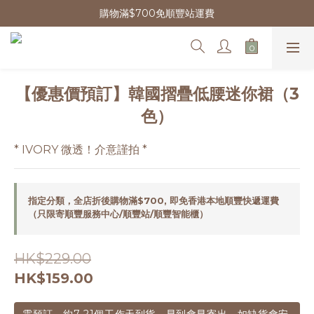
購物滿$700免順豐站運費
【優惠價預訂】韓國摺疊低腰迷你裙（3
色）
* IVORY 微透！介意謹拍 *
指定分類，全店折後購物滿$700, 即免香港本地順豐快遞運費
（只限寄順豐服務中心/順豐站/順豐智能櫃）
HK$229.00
HK$159.00