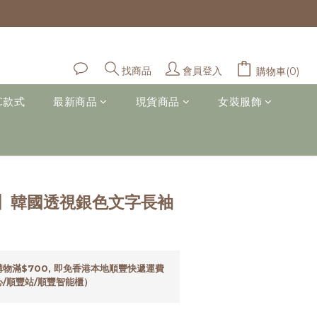
會員登入
找商品
購物車(0)
C款式
最新商品
現貨商品
女裝服飾
立即購買
】韓國透視銀色文字長袖
物滿$700, 即免香港本地順豐快遞運費
/順豐站/順豐智能櫃）