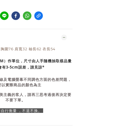
E：胸圍76 肩寬32 袖長62 衣長54
CM）作單位，尺寸由人手隨機抽取樣品量
有3-5cm誤差，請見諒*
線及電腦螢幕不同調色方面的色差問題，
要以實際商品的顏色為主
美主義的客人，請再三思考過後再決定要
不要下單。
 請自行衡量 ，不退不換。