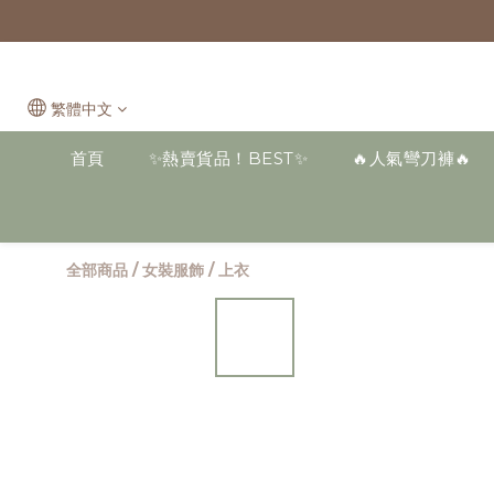
繁體中文
首頁
✨熱賣貨品！BEST✨
🔥人氣彎刀褲🔥
全部商品
/
女裝服飾
/
上衣