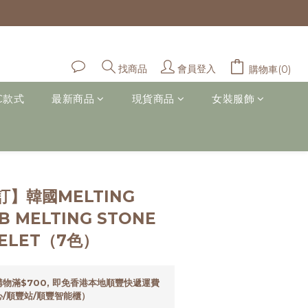
會員登入
找商品
購物車(0)
C款式
最新商品
現貨商品
女裝服飾
立即購買
】韓國MELTING
B MELTING STONE
CELET（7色）
物滿$700, 即免香港本地順豐快遞運費
/順豐站/順豐智能櫃）